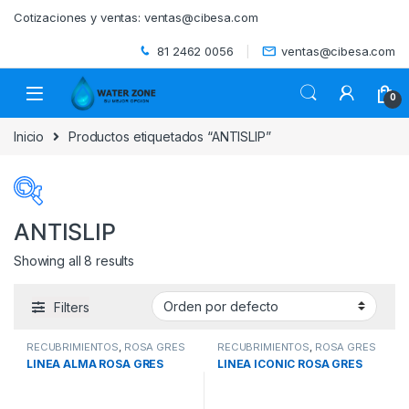
Skip to navigation
Skip to content
Cotizaciones y ventas:
ventas@cibesa.com
81 2462 0056
ventas@cibesa.com
0
Inicio
Productos etiquetados “ANTISLIP”
ANTISLIP
Showing all 8 results
Categorías del producto
Filters
ACCESORIOS
(0)
RECUBRIMIENTOS
,
ROSA GRES
RECUBRIMIENTOS
,
ROSA GRES
BEBEDEROS
(0)
LINEA ALMA ROSA GRES
LINEA ICONIC ROSA GRES
BIODIGESTORES
(0)