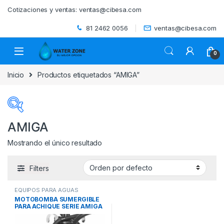
Skip to navigation
Skip to content
Cotizaciones y ventas:
ventas@cibesa.com
81 2462 0056
ventas@cibesa.com
0
Inicio
Productos etiquetados “AMIGA”
AMIGA
Mostrando el único resultado
Categorías del producto
Filters
ACCESORIOS
(0)
EQUIPOS PARA AGUAS
BEBEDEROS
(0)
RESIDUALES
,
MOTOBOMBAS
MOTOBOMBA SUMERGIBLE
SUMERGIBLES PARA ACHIQUE
,
PARA ACHIQUE SERIE AMIGA
SISTEMAS DE BOMBEO
BIODIGESTORES
(0)