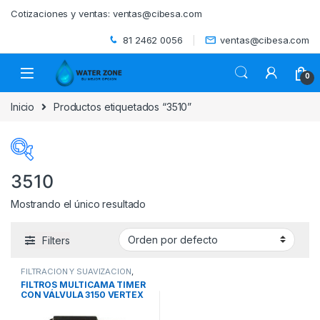
Skip to navigation
Skip to content
Cotizaciones y ventas:
ventas@cibesa.com
81 2462 0056
ventas@cibesa.com
0
Inicio
Productos etiquetados “3510”
3510
Mostrando el único resultado
Categorías del producto
Filters
ACCESORIOS
(0)
FILTRACIÓN Y SUAVIZACIÓN
,
BEBEDEROS
(0)
FILTROS MULTICAMA
,
SISTEMAS
FILTROS MULTICAMA TIMER
DE TRATAMIENTO DE AGUA
CON VÁLVULA 3150 VERTEX
BIODIGESTORES
(0)